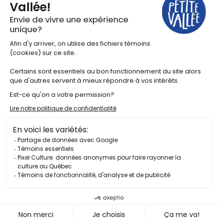
DÉCOUVRIR LA PROGRAMMATION
Maison Lebreux
Pour vos séjours dans notre vallée, logez au
motel ou dans un des chalets de littoral.
RÉSERVER UNE CHAMBRE
Lien vers Facebook
Lien vers Instagram
Lien vers Twitter X
Lien vers Youtube
Lien vers Linkedin