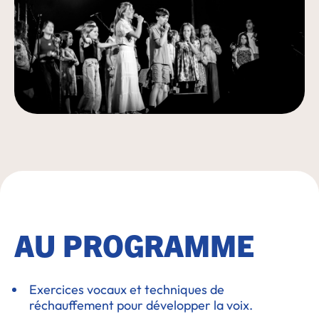
AU PROGRAMME
Exercices vocaux et techniques de
réchauffement pour développer la voix.