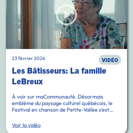
23 février 2026
VIDÉO
Les Bâtisseurs: La famille
LeBreux
À voir sur maCommunauté. Désormais
emblème du paysage culturel québécois, le
Festival en chanson de Petite-Vallée s’est
forgé au rythme des marées, de l’audace et
surtout de l’accueil de la famille Lebreux.
Voir la vidéo