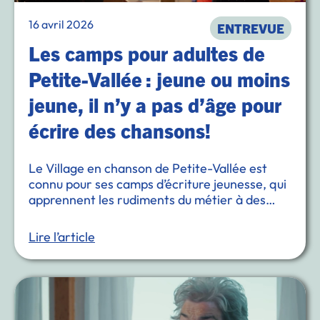
16 avril 2026
ENTREVUE
Les camps pour adultes de
Petite-Vallée : jeune ou moins
jeune, il n’y a pas d’âge pour
écrire des chansons!
Le Village en chanson de Petite-Vallée est
connu pour ses camps d’écriture jeunesse, qui
apprennent les rudiments du métier à des
adolescents, comme à des enfants. Mais
saviez-vous que des camps d’écriture de
Lire l’article
chansons (et …