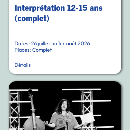
Interprétation 12-15 ans
(complet)
Dates: 26 juillet au 1er août 2026
Places: Complet
Détails