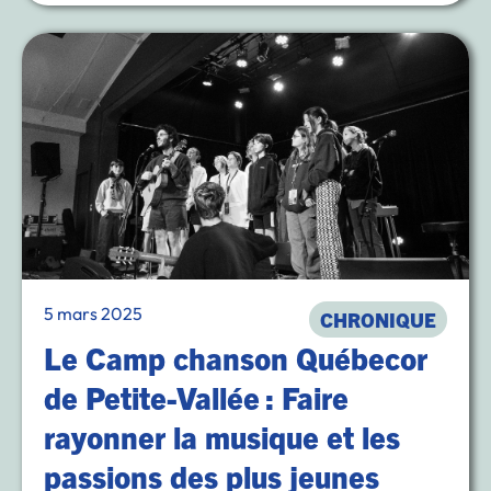
5 mars 2025
CHRONIQUE
Le Camp chanson Québecor
de Petite-Vallée : Faire
rayonner la musique et les
passions des plus jeunes