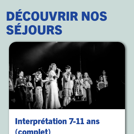
DÉCOUVRIR NOS
SÉJOURS
Interprétation 7-11 ans
(complet)