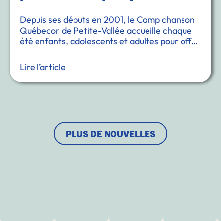
Depuis ses débuts en 2001, le Camp chanson
Québecor de Petite-Vallée accueille chaque
été enfants, adolescents et adultes pour offrir
des formations sur mesure aux passionnés de
musique. Camille Cormier et Éli-Yan Gasse s’y
Lire l’article
retrouvent …
PLUS DE NOUVELLES