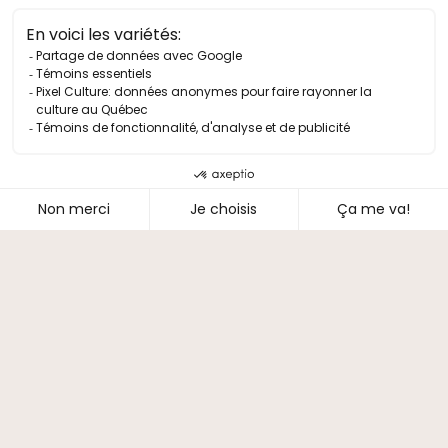
Camp chanson
Bourses
Partenaires
À propos du camp
Faire un don
Infos pratiques
Foire aux questions
Nous joindre
Le hub de contenus
Actualités